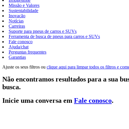
Bridgestone
Missão e Valores
Sustentabilidade
Inovação
Notícias
Carreiras
Suporte para pneus de carros e SUVs
Ferramenta de busca de pneus para carros e SUVs
Fale conosco
Ajuda/chat
Perguntas frequentes
Garantias
Ajuste os seus filtros ou
clique aqui para limpar todos os filtros e co
Não encontramos resultados para a sua bus
busca.
Inicie uma conversa em
Fale conosco
.