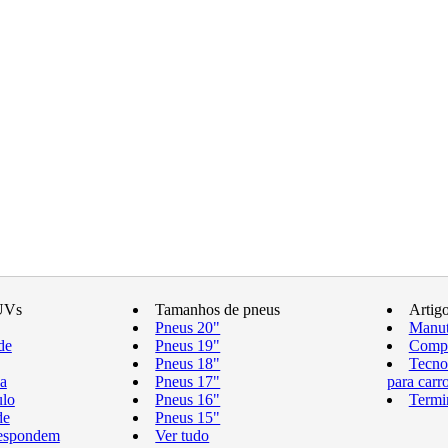
UVs
Tamanhos de pneus
Artig
Pneus 20"
Manut
de
Pneus 19"
Compr
Pneus 18"
Tecno
a
Pneus 17"
para carr
ulo
Pneus 16"
Termi
de
Pneus 15"
respondem
Ver tudo