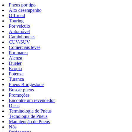
Pneus por tipo
Alto desempenho
Off-road
Touring
Por veículo
Automóvel
Caminhonetes
CUV/SUV
Comerciais leves
Por marca
Alenza
Dueler
Ecopia
Potenza
Turanza
Pneus Bridgestone
Buscar pneus
Promoções
Encontre um revendedor
Dicas
Terminologia de Pneus
Tecnologia de Pneus
Manutenção de Pneus
Nós