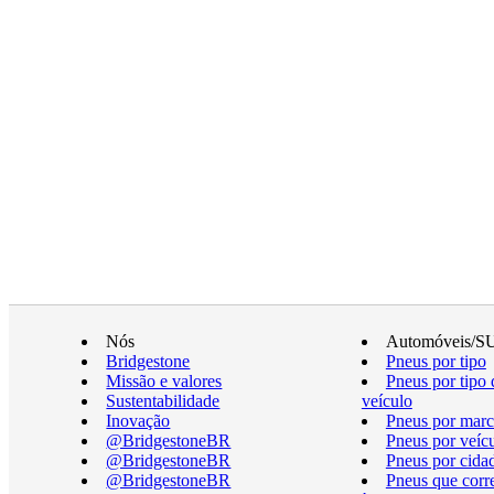
Nós
Automóveis/S
Bridgestone
Pneus por tipo
Missão e valores
Pneus por tipo 
Sustentabilidade
veículo
Inovação
Pneus por marc
@BridgestoneBR
Pneus por veíc
@BridgestoneBR
Pneus por cida
@BridgestoneBR
Pneus que cor