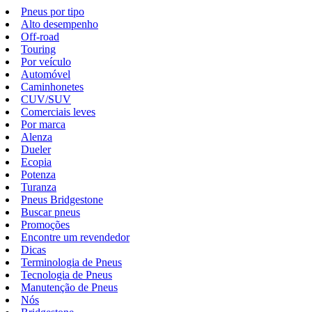
Pneus por tipo
Alto desempenho
Off-road
Touring
Por veículo
Automóvel
Caminhonetes
CUV/SUV
Comerciais leves
Por marca
Alenza
Dueler
Ecopia
Potenza
Turanza
Pneus Bridgestone
Buscar pneus
Promoções
Encontre um revendedor
Dicas
Terminologia de Pneus
Tecnologia de Pneus
Manutenção de Pneus
Nós