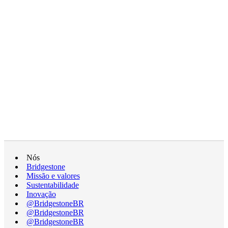
Nós
Bridgestone
Missão e valores
Sustentabilidade
Inovação
@BridgestoneBR
@BridgestoneBR
@BridgestoneBR