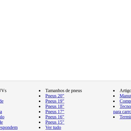
UVs
Tamanhos de pneus
Artig
Pneus 20"
Manut
de
Pneus 19"
Compr
Pneus 18"
Tecno
a
Pneus 17"
para carr
ulo
Pneus 16"
Termi
de
Pneus 15"
respondem
Ver tudo