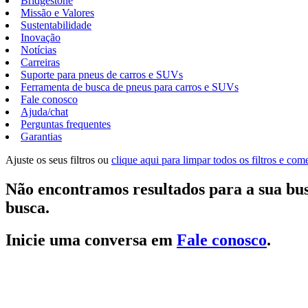
Bridgestone
Missão e Valores
Sustentabilidade
Inovação
Notícias
Carreiras
Suporte para pneus de carros e SUVs
Ferramenta de busca de pneus para carros e SUVs
Fale conosco
Ajuda/chat
Perguntas frequentes
Garantias
Ajuste os seus filtros ou
clique aqui para limpar todos os filtros e co
Não encontramos resultados para a sua bus
busca.
Inicie uma conversa em
Fale conosco
.