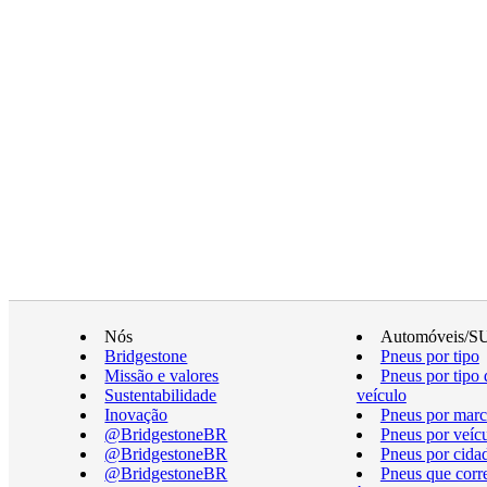
Nós
Automóveis/S
Bridgestone
Pneus por tipo
Missão e valores
Pneus por tipo 
Sustentabilidade
veículo
Inovação
Pneus por marc
@BridgestoneBR
Pneus por veíc
@BridgestoneBR
Pneus por cida
@BridgestoneBR
Pneus que cor