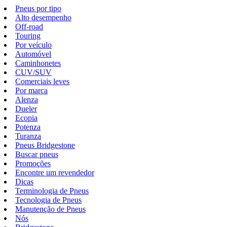
Pneus por tipo
Alto desempenho
Off-road
Touring
Por veículo
Automóvel
Caminhonetes
CUV/SUV
Comerciais leves
Por marca
Alenza
Dueler
Ecopia
Potenza
Turanza
Pneus Bridgestone
Buscar pneus
Promoções
Encontre um revendedor
Dicas
Terminologia de Pneus
Tecnologia de Pneus
Manutenção de Pneus
Nós