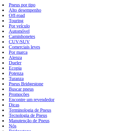
Pneus por tipo
Alto desempenho
Off-road
Touring
Por veículo
Automóvel
Caminhonetes
CUV/SUV
Comerciais leves
Por marca
Alenza
Dueler
Ecopia
Potenza
Turanza
Pneus Bridgestone
Buscar pneus
Promoções
Encontre um revendedor
Dicas
Terminologia de Pneus
Tecnologia de Pneus
Manutenção de Pneus
Nós