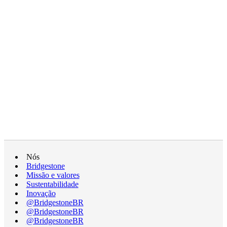
Nós
Bridgestone
Missão e valores
Sustentabilidade
Inovação
@BridgestoneBR
@BridgestoneBR
@BridgestoneBR