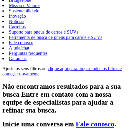
Bridgestone
Missão e Valores
Sustentabilidade
Inovação
Notícias
Carreiras
Suporte para pneus de carros e SUVs
Ferramenta de busca de pneus para carros e SUVs
Fale conosco
Ajuda/chat
Perguntas frequentes
Garantias
Ajuste os seus filtros ou
clique aqui para limpar todos os filtros e
começar novamente.
Não encontramos resultados para a sua
busca Entre em contato com a nossa
equipe de especialistas para ajudar a
refinar sua busca.
Inicie uma conversa em
Fale conosco
.