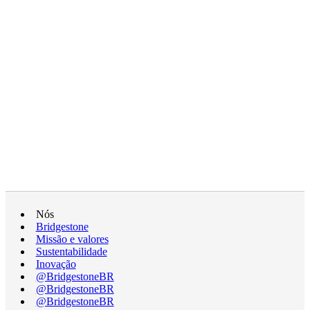
Nós
Bridgestone
Missão e valores
Sustentabilidade
Inovação
@BridgestoneBR
@BridgestoneBR
@BridgestoneBR