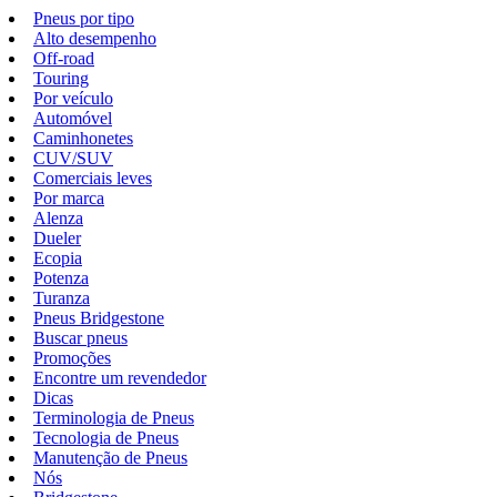
Pneus por tipo
Alto desempenho
Off-road
Touring
Por veículo
Automóvel
Caminhonetes
CUV/SUV
Comerciais leves
Por marca
Alenza
Dueler
Ecopia
Potenza
Turanza
Pneus Bridgestone
Buscar pneus
Promoções
Encontre um revendedor
Dicas
Terminologia de Pneus
Tecnologia de Pneus
Manutenção de Pneus
Nós