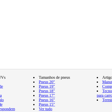
UVs
Tamanhos de pneus
Artig
Pneus 20"
Manut
de
Pneus 19"
Compr
Pneus 18"
Tecno
a
Pneus 17"
para carr
ulo
Pneus 16"
Termi
de
Pneus 15"
respondem
Ver tudo