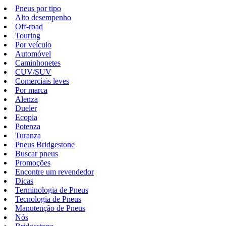
Pneus por tipo
Alto desempenho
Off-road
Touring
Por veículo
Automóvel
Caminhonetes
CUV/SUV
Comerciais leves
Por marca
Alenza
Dueler
Ecopia
Potenza
Turanza
Pneus Bridgestone
Buscar pneus
Promoções
Encontre um revendedor
Dicas
Terminologia de Pneus
Tecnologia de Pneus
Manutenção de Pneus
Nós