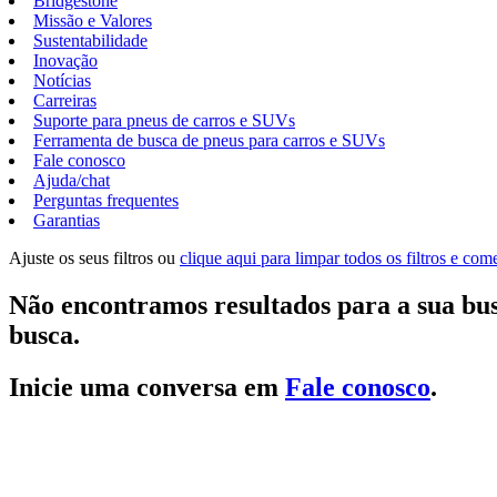
Bridgestone
Missão e Valores
Sustentabilidade
Inovação
Notícias
Carreiras
Suporte para pneus de carros e SUVs
Ferramenta de busca de pneus para carros e SUVs
Fale conosco
Ajuda/chat
Perguntas frequentes
Garantias
Ajuste os seus filtros ou
clique aqui para limpar todos os filtros e co
Não encontramos resultados para a sua bus
busca.
Inicie uma conversa em
Fale conosco
.