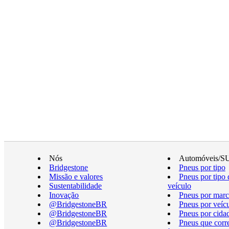
Nós
Automóveis/S
Bridgestone
Pneus por tipo
Missão e valores
Pneus por tipo 
Sustentabilidade
veículo
Inovação
Pneus por marc
@BridgestoneBR
Pneus por veíc
@BridgestoneBR
Pneus por cida
@BridgestoneBR
Pneus que cor