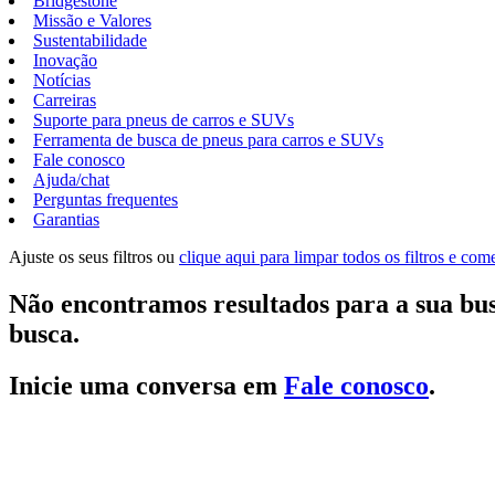
Bridgestone
Missão e Valores
Sustentabilidade
Inovação
Notícias
Carreiras
Suporte para pneus de carros e SUVs
Ferramenta de busca de pneus para carros e SUVs
Fale conosco
Ajuda/chat
Perguntas frequentes
Garantias
Ajuste os seus filtros ou
clique aqui para limpar todos os filtros e co
Não encontramos resultados para a sua bus
busca.
Inicie uma conversa em
Fale conosco
.