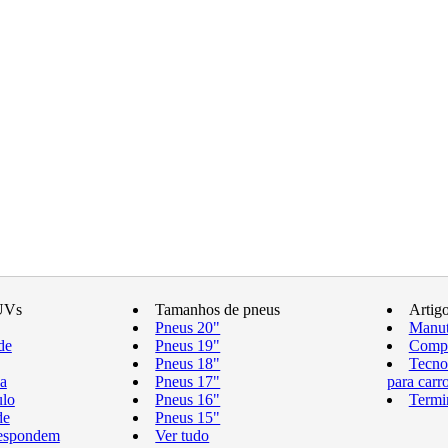
UVs
Tamanhos de pneus
Artig
Pneus 20"
Manut
de
Pneus 19"
Compr
Pneus 18"
Tecno
a
Pneus 17"
para carr
ulo
Pneus 16"
Termi
de
Pneus 15"
respondem
Ver tudo