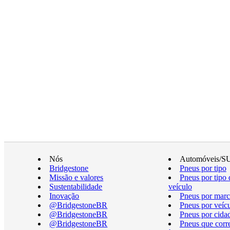
Nós
Automóveis/S
Bridgestone
Pneus por tipo
Missão e valores
Pneus por tipo 
Sustentabilidade
veículo
Inovação
Pneus por marc
@BridgestoneBR
Pneus por veíc
@BridgestoneBR
Pneus por cida
@BridgestoneBR
Pneus que cor