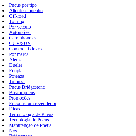
Pneus por tipo
Alto desempenho
Off-road
Touring
Por veículo
Automóvel
Caminhonetes
CUV/SUV
Comerciais leves
Por marca
Alenza
Dueler
Ecopia
Potenza
Turanza
Pneus Bridgestone
Buscar pneus
Promoções
Encontre um revendedor
Dicas
Terminologia de Pneus
Tecnologia de Pneus
Manutenção de Pneus
Nós