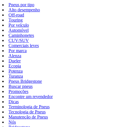
Pneus por tipo
Alto desempenho
Off-road
Touring
Por veículo
Automóvel
Caminhonetes
CUV/SUV
Comerciais leves
Por marca
Alenza
Dueler
Ecopia
Potenza
Turanza
Pneus Bridgestone
Buscar pneus
Promoções
Encontre um revendedor
Dicas
Terminologia de Pneus
Tecnologia de Pneus
Manutenção de Pneus
Nós