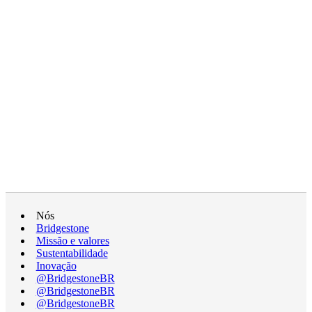
Nós
Bridgestone
Missão e valores
Sustentabilidade
Inovação
@BridgestoneBR
@BridgestoneBR
@BridgestoneBR