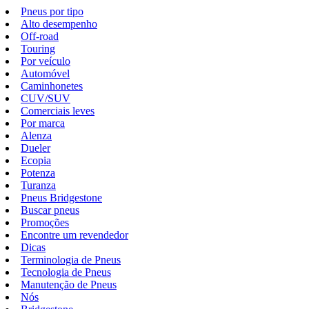
Pneus por tipo
Alto desempenho
Off-road
Touring
Por veículo
Automóvel
Caminhonetes
CUV/SUV
Comerciais leves
Por marca
Alenza
Dueler
Ecopia
Potenza
Turanza
Pneus Bridgestone
Buscar pneus
Promoções
Encontre um revendedor
Dicas
Terminologia de Pneus
Tecnologia de Pneus
Manutenção de Pneus
Nós