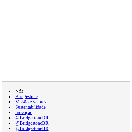
Nós
Bridgestone
Missão e valores
Sustentabilidade
Inovação
@BridgestoneBR
@BridgestoneBR
@BridgestoneBR