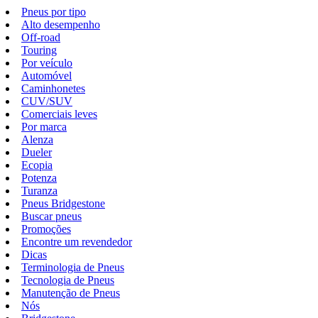
Pneus por tipo
Alto desempenho
Off-road
Touring
Por veículo
Automóvel
Caminhonetes
CUV/SUV
Comerciais leves
Por marca
Alenza
Dueler
Ecopia
Potenza
Turanza
Pneus Bridgestone
Buscar pneus
Promoções
Encontre um revendedor
Dicas
Terminologia de Pneus
Tecnologia de Pneus
Manutenção de Pneus
Nós