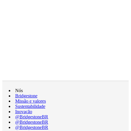
Nós
Bridgestone
Missão e valores
Sustentabilidade
Inovação
@BridgestoneBR
@BridgestoneBR
@BridgestoneBR