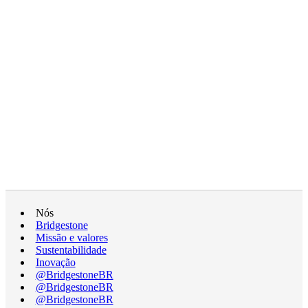
Nós
Bridgestone
Missão e valores
Sustentabilidade
Inovação
@BridgestoneBR
@BridgestoneBR
@BridgestoneBR