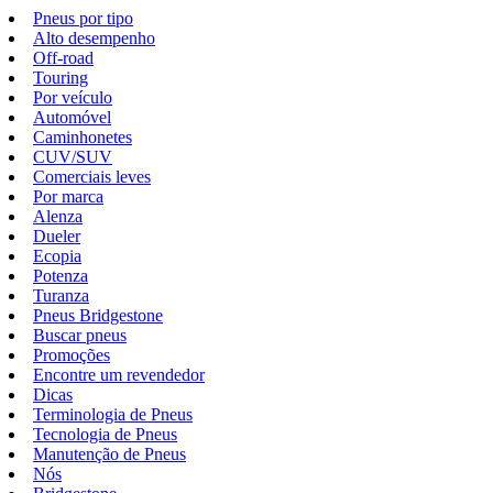
Pneus por tipo
Alto desempenho
Off-road
Touring
Por veículo
Automóvel
Caminhonetes
CUV/SUV
Comerciais leves
Por marca
Alenza
Dueler
Ecopia
Potenza
Turanza
Pneus Bridgestone
Buscar pneus
Promoções
Encontre um revendedor
Dicas
Terminologia de Pneus
Tecnologia de Pneus
Manutenção de Pneus
Nós