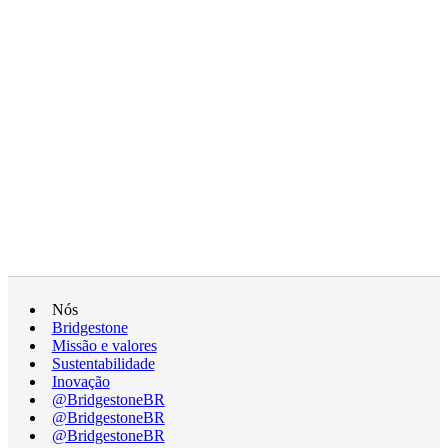
Nós
Bridgestone
Missão e valores
Sustentabilidade
Inovação
@BridgestoneBR
@BridgestoneBR
@BridgestoneBR