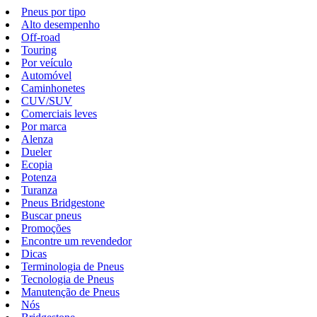
Pneus por tipo
Alto desempenho
Off-road
Touring
Por veículo
Automóvel
Caminhonetes
CUV/SUV
Comerciais leves
Por marca
Alenza
Dueler
Ecopia
Potenza
Turanza
Pneus Bridgestone
Buscar pneus
Promoções
Encontre um revendedor
Dicas
Terminologia de Pneus
Tecnologia de Pneus
Manutenção de Pneus
Nós