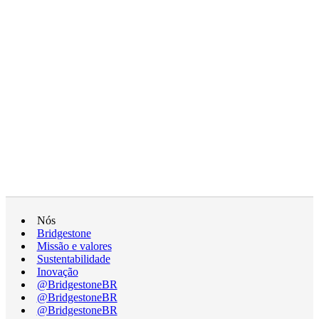
Nós
Bridgestone
Missão e valores
Sustentabilidade
Inovação
@BridgestoneBR
@BridgestoneBR
@BridgestoneBR