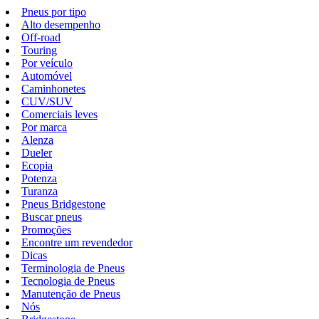
Pneus por tipo
Alto desempenho
Off-road
Touring
Por veículo
Automóvel
Caminhonetes
CUV/SUV
Comerciais leves
Por marca
Alenza
Dueler
Ecopia
Potenza
Turanza
Pneus Bridgestone
Buscar pneus
Promoções
Encontre um revendedor
Dicas
Terminologia de Pneus
Tecnologia de Pneus
Manutenção de Pneus
Nós