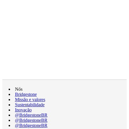
Nós
Bridgestone
Missão e valores
Sustentabilidade
Inovação
@BridgestoneBR
@BridgestoneBR
@BridgestoneBR