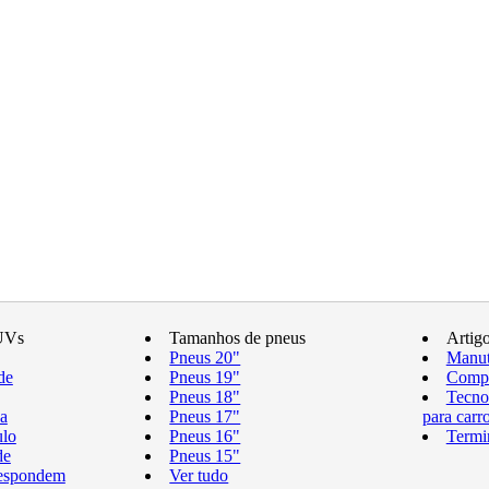
UVs
Tamanhos de pneus
Artig
Pneus 20"
Manut
de
Pneus 19"
Compr
Pneus 18"
Tecno
a
Pneus 17"
para carr
ulo
Pneus 16"
Termi
de
Pneus 15"
respondem
Ver tudo