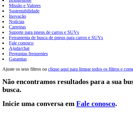
Bridgestone
Missão e Valores
Sustentabilidade
Inovação
Notícias
Carreiras
Suporte para pneus de carros e SUVs
Ferramenta de busca de pneus para carros e SUVs
Fale conosco
Ajuda/chat
Perguntas frequentes
Garantias
Ajuste os seus filtros ou
clique aqui para limpar todos os filtros e co
Não encontramos resultados para a sua bus
busca.
Inicie uma conversa em
Fale conosco
.