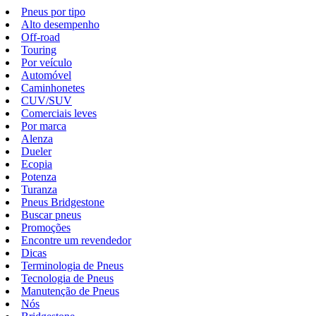
Pneus por tipo
Alto desempenho
Off-road
Touring
Por veículo
Automóvel
Caminhonetes
CUV/SUV
Comerciais leves
Por marca
Alenza
Dueler
Ecopia
Potenza
Turanza
Pneus Bridgestone
Buscar pneus
Promoções
Encontre um revendedor
Dicas
Terminologia de Pneus
Tecnologia de Pneus
Manutenção de Pneus
Nós