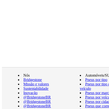
Nós
Automóveis/S
Bridgestone
Pneus por tipo
Missão e valores
Pneus por tipo 
Sustentabilidade
veículo
Inovação
Pneus por marc
@BridgestoneBR
Pneus por veíc
@BridgestoneBR
Pneus por cida
@BridgestoneBR
Pneus que cor