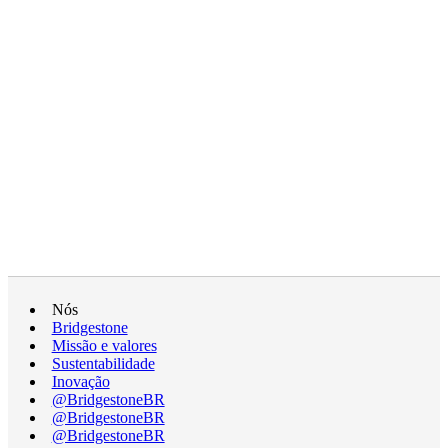
Nós
Bridgestone
Missão e valores
Sustentabilidade
Inovação
@BridgestoneBR
@BridgestoneBR
@BridgestoneBR