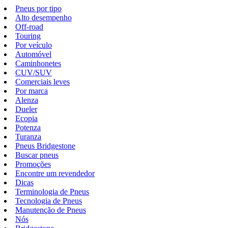
Pneus por tipo
Alto desempenho
Off-road
Touring
Por veículo
Automóvel
Caminhonetes
CUV/SUV
Comerciais leves
Por marca
Alenza
Dueler
Ecopia
Potenza
Turanza
Pneus Bridgestone
Buscar pneus
Promoções
Encontre um revendedor
Dicas
Terminologia de Pneus
Tecnologia de Pneus
Manutenção de Pneus
Nós