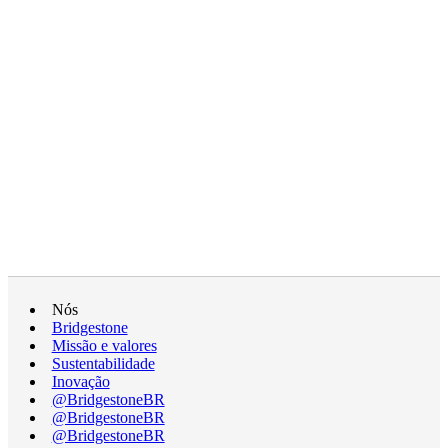
Nós
Bridgestone
Missão e valores
Sustentabilidade
Inovação
@BridgestoneBR
@BridgestoneBR
@BridgestoneBR