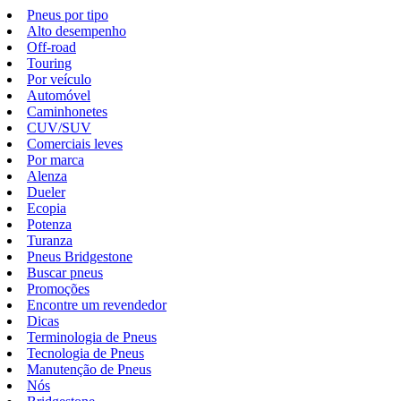
Pneus por tipo
Alto desempenho
Off-road
Touring
Por veículo
Automóvel
Caminhonetes
CUV/SUV
Comerciais leves
Por marca
Alenza
Dueler
Ecopia
Potenza
Turanza
Pneus Bridgestone
Buscar pneus
Promoções
Encontre um revendedor
Dicas
Terminologia de Pneus
Tecnologia de Pneus
Manutenção de Pneus
Nós