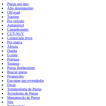
Pneus por tipo
Alto desempenho
Off-road
Touring
Por veículo
Automóvel
Caminhonetes
CUV/SUV
Comerciais leves
Por marca
Alenza
Dueler
Ecopia
Potenza
Turanza
Pneus Bridgestone
Buscar pneus
Promoções
Encontre um revendedor
Dicas
Terminologia de Pneus
Tecnologia de Pneus
Manutenção de Pneus
Nós