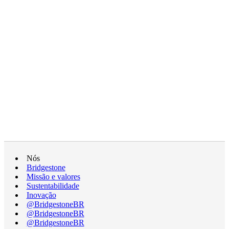
Nós
Bridgestone
Missão e valores
Sustentabilidade
Inovação
@BridgestoneBR
@BridgestoneBR
@BridgestoneBR