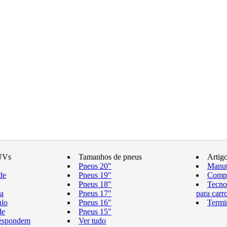
UVs
Tamanhos de pneus
Artig
Pneus 20"
Manut
de
Pneus 19"
Compr
Pneus 18"
Tecno
a
Pneus 17"
para carr
ulo
Pneus 16"
Termi
de
Pneus 15"
respondem
Ver tudo