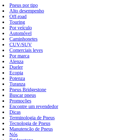
Pneus por tipo
Alto desempenho
Off-road
Touring
Por veículo
Automóvel
Caminhonetes
CUV/SUV
Comerciais leves
Por marca
Alenza
Dueler
Ecopia
Potenza
Turanza
Pneus Bridgestone
Buscar pneus
Promoções
Encontre um revendedor
Dicas
Terminologia de Pneus
Tecnologia de Pneus
Manutenção de Pneus
Nós