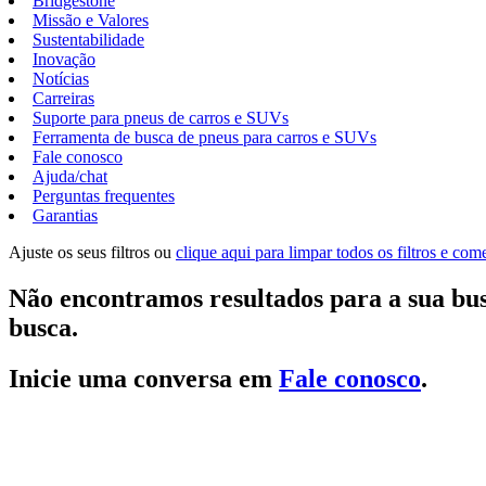
Bridgestone
Missão e Valores
Sustentabilidade
Inovação
Notícias
Carreiras
Suporte para pneus de carros e SUVs
Ferramenta de busca de pneus para carros e SUVs
Fale conosco
Ajuda/chat
Perguntas frequentes
Garantias
Ajuste os seus filtros ou
clique aqui para limpar todos os filtros e co
Não encontramos resultados para a sua bus
busca.
Inicie uma conversa em
Fale conosco
.