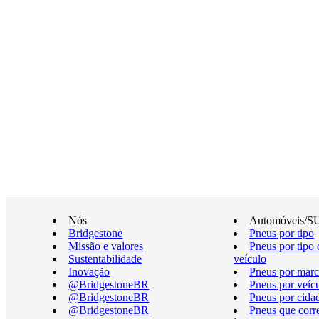
Nós
Automóveis/S
Bridgestone
Pneus por tipo
Missão e valores
Pneus por tipo 
Sustentabilidade
veículo
Inovação
Pneus por marc
@BridgestoneBR
Pneus por veíc
@BridgestoneBR
Pneus por cida
@BridgestoneBR
Pneus que cor