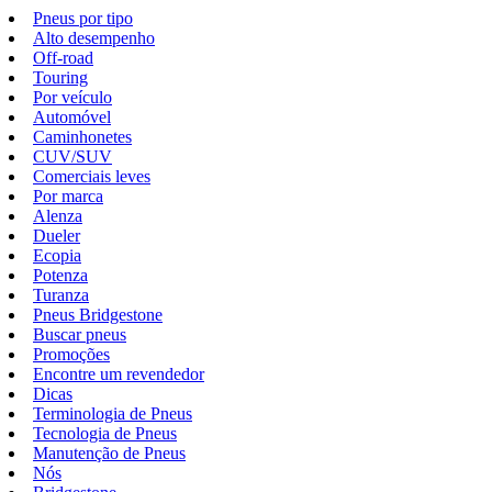
Pneus por tipo
Alto desempenho
Off-road
Touring
Por veículo
Automóvel
Caminhonetes
CUV/SUV
Comerciais leves
Por marca
Alenza
Dueler
Ecopia
Potenza
Turanza
Pneus Bridgestone
Buscar pneus
Promoções
Encontre um revendedor
Dicas
Terminologia de Pneus
Tecnologia de Pneus
Manutenção de Pneus
Nós