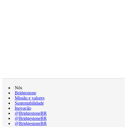
Nós
Bridgestone
Missão e valores
Sustentabilidade
Inovação
@BridgestoneBR
@BridgestoneBR
@BridgestoneBR