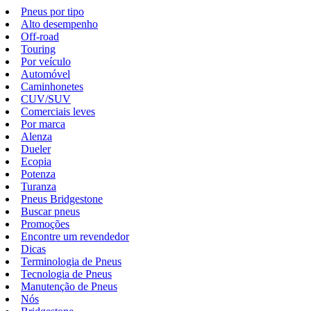
Pneus por tipo
Alto desempenho
Off-road
Touring
Por veículo
Automóvel
Caminhonetes
CUV/SUV
Comerciais leves
Por marca
Alenza
Dueler
Ecopia
Potenza
Turanza
Pneus Bridgestone
Buscar pneus
Promoções
Encontre um revendedor
Dicas
Terminologia de Pneus
Tecnologia de Pneus
Manutenção de Pneus
Nós