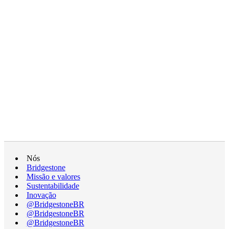
Nós
Bridgestone
Missão e valores
Sustentabilidade
Inovação
@BridgestoneBR
@BridgestoneBR
@BridgestoneBR