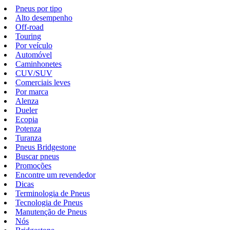
Pneus por tipo
Alto desempenho
Off-road
Touring
Por veículo
Automóvel
Caminhonetes
CUV/SUV
Comerciais leves
Por marca
Alenza
Dueler
Ecopia
Potenza
Turanza
Pneus Bridgestone
Buscar pneus
Promoções
Encontre um revendedor
Dicas
Terminologia de Pneus
Tecnologia de Pneus
Manutenção de Pneus
Nós