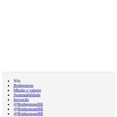
Nós
Bridgestone
Missão e valores
Sustentabilidade
Inovação
@BridgestoneBR
@BridgestoneBR
@BridgestoneBR