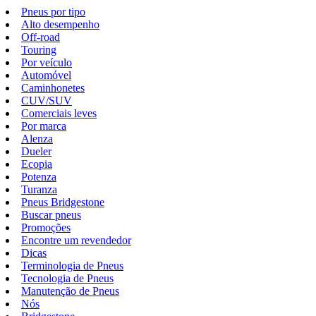
Pneus por tipo
Alto desempenho
Off-road
Touring
Por veículo
Automóvel
Caminhonetes
CUV/SUV
Comerciais leves
Por marca
Alenza
Dueler
Ecopia
Potenza
Turanza
Pneus Bridgestone
Buscar pneus
Promoções
Encontre um revendedor
Dicas
Terminologia de Pneus
Tecnologia de Pneus
Manutenção de Pneus
Nós