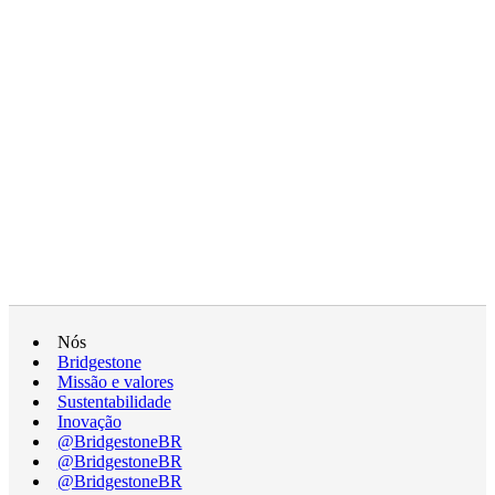
Nós
Bridgestone
Missão e valores
Sustentabilidade
Inovação
@BridgestoneBR
@BridgestoneBR
@BridgestoneBR