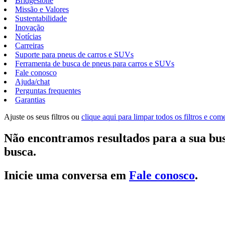
Bridgestone
Missão e Valores
Sustentabilidade
Inovação
Notícias
Carreiras
Suporte para pneus de carros e SUVs
Ferramenta de busca de pneus para carros e SUVs
Fale conosco
Ajuda/chat
Perguntas frequentes
Garantias
Ajuste os seus filtros ou
clique aqui para limpar todos os filtros e co
Não encontramos resultados para a sua bus
busca.
Inicie uma conversa em
Fale conosco
.