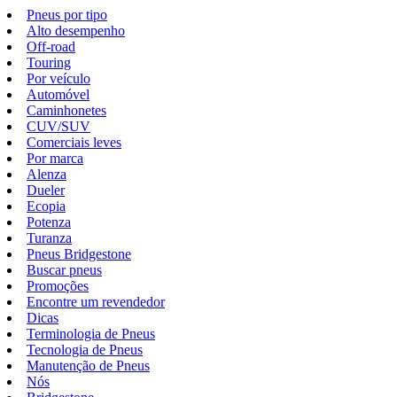
Pneus por tipo
Alto desempenho
Off-road
Touring
Por veículo
Automóvel
Caminhonetes
CUV/SUV
Comerciais leves
Por marca
Alenza
Dueler
Ecopia
Potenza
Turanza
Pneus Bridgestone
Buscar pneus
Promoções
Encontre um revendedor
Dicas
Terminologia de Pneus
Tecnologia de Pneus
Manutenção de Pneus
Nós