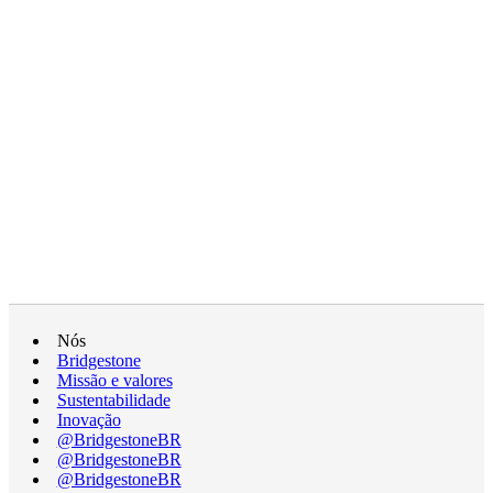
Nós
Bridgestone
Missão e valores
Sustentabilidade
Inovação
@BridgestoneBR
@BridgestoneBR
@BridgestoneBR