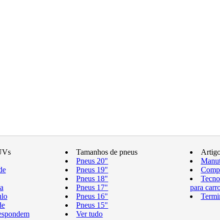
UVs
Tamanhos de pneus
Artig
Pneus 20"
Manut
de
Pneus 19"
Compr
Pneus 18"
Tecno
a
Pneus 17"
para carr
ulo
Pneus 16"
Termi
de
Pneus 15"
respondem
Ver tudo