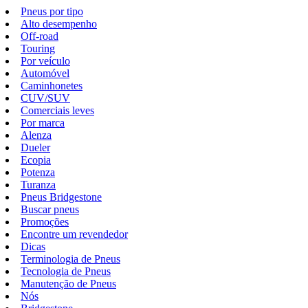
Pneus por tipo
Alto desempenho
Off-road
Touring
Por veículo
Automóvel
Caminhonetes
CUV/SUV
Comerciais leves
Por marca
Alenza
Dueler
Ecopia
Potenza
Turanza
Pneus Bridgestone
Buscar pneus
Promoções
Encontre um revendedor
Dicas
Terminologia de Pneus
Tecnologia de Pneus
Manutenção de Pneus
Nós