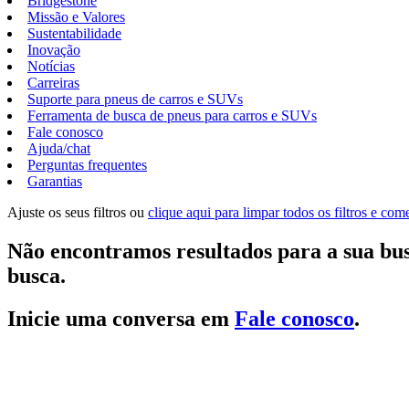
Bridgestone
Missão e Valores
Sustentabilidade
Inovação
Notícias
Carreiras
Suporte para pneus de carros e SUVs
Ferramenta de busca de pneus para carros e SUVs
Fale conosco
Ajuda/chat
Perguntas frequentes
Garantias
Ajuste os seus filtros ou
clique aqui para limpar todos os filtros e co
Não encontramos resultados para a sua bus
busca.
Inicie uma conversa em
Fale conosco
.