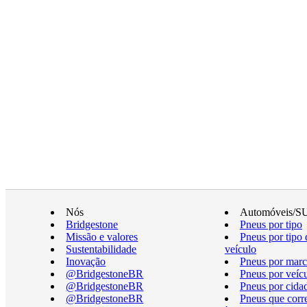
Nós
Automóveis/S
Bridgestone
Pneus por tipo
Missão e valores
Pneus por tipo 
Sustentabilidade
veículo
Inovação
Pneus por marc
@BridgestoneBR
Pneus por veíc
@BridgestoneBR
Pneus por cida
@BridgestoneBR
Pneus que cor