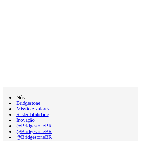
Nós
Bridgestone
Missão e valores
Sustentabilidade
Inovação
@BridgestoneBR
@BridgestoneBR
@BridgestoneBR