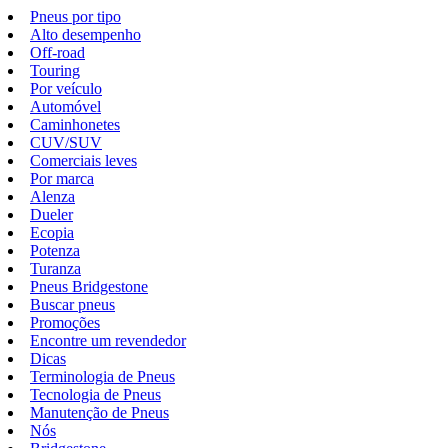
Pneus por tipo
Alto desempenho
Off-road
Touring
Por veículo
Automóvel
Caminhonetes
CUV/SUV
Comerciais leves
Por marca
Alenza
Dueler
Ecopia
Potenza
Turanza
Pneus Bridgestone
Buscar pneus
Promoções
Encontre um revendedor
Dicas
Terminologia de Pneus
Tecnologia de Pneus
Manutenção de Pneus
Nós