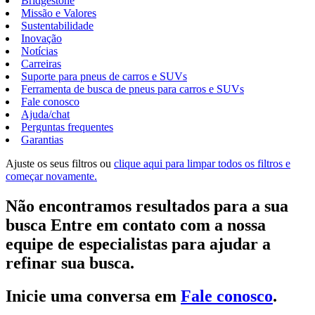
Bridgestone
Missão e Valores
Sustentabilidade
Inovação
Notícias
Carreiras
Suporte para pneus de carros e SUVs
Ferramenta de busca de pneus para carros e SUVs
Fale conosco
Ajuda/chat
Perguntas frequentes
Garantias
Ajuste os seus filtros ou
clique aqui para limpar todos os filtros e
começar novamente.
Não encontramos resultados para a sua
busca Entre em contato com a nossa
equipe de especialistas para ajudar a
refinar sua busca.
Inicie uma conversa em
Fale conosco
.