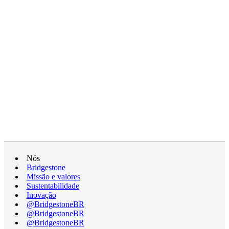
Nós
Bridgestone
Missão e valores
Sustentabilidade
Inovação
@BridgestoneBR
@BridgestoneBR
@BridgestoneBR