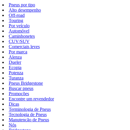
Pneus por tipo
Alto desempenho
Off-road
Touring
Por veículo
Automóvel
Caminhonetes
CUV/SUV
Comerciais leves
Por marca
Alenza
Dueler
Ecopia
Potenza
Turanza
Pneus Bridgestone
Buscar pneus
Promoções
Encontre um revendedor
Dicas
Terminologia de Pneus
Tecnologia de Pneus
Manutenção de Pneus
Nós