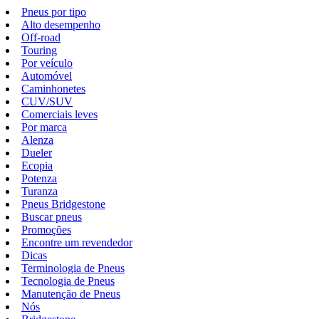
Pneus por tipo
Alto desempenho
Off-road
Touring
Por veículo
Automóvel
Caminhonetes
CUV/SUV
Comerciais leves
Por marca
Alenza
Dueler
Ecopia
Potenza
Turanza
Pneus Bridgestone
Buscar pneus
Promoções
Encontre um revendedor
Dicas
Terminologia de Pneus
Tecnologia de Pneus
Manutenção de Pneus
Nós