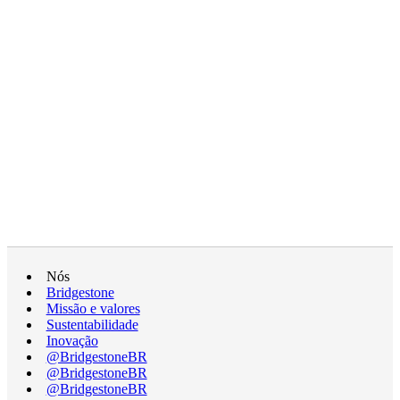
Nós
Bridgestone
Missão e valores
Sustentabilidade
Inovação
@BridgestoneBR
@BridgestoneBR
@BridgestoneBR