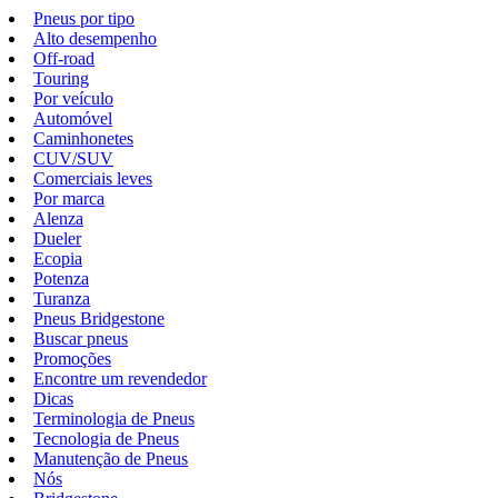
Pneus por tipo
Alto desempenho
Off-road
Touring
Por veículo
Automóvel
Caminhonetes
CUV/SUV
Comerciais leves
Por marca
Alenza
Dueler
Ecopia
Potenza
Turanza
Pneus Bridgestone
Buscar pneus
Promoções
Encontre um revendedor
Dicas
Terminologia de Pneus
Tecnologia de Pneus
Manutenção de Pneus
Nós