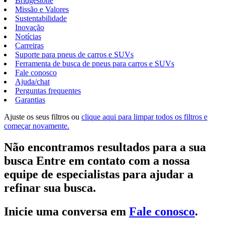
Bridgestone
Missão e Valores
Sustentabilidade
Inovação
Notícias
Carreiras
Suporte para pneus de carros e SUVs
Ferramenta de busca de pneus para carros e SUVs
Fale conosco
Ajuda/chat
Perguntas frequentes
Garantias
Ajuste os seus filtros ou
clique aqui para limpar todos os filtros e
começar novamente.
Não encontramos resultados para a sua
busca Entre em contato com a nossa
equipe de especialistas para ajudar a
refinar sua busca.
Inicie uma conversa em
Fale conosco
.