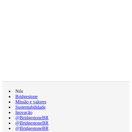
Nós
Bridgestone
Missão e valores
Sustentabilidade
Inovação
@BridgestoneBR
@BridgestoneBR
@BridgestoneBR