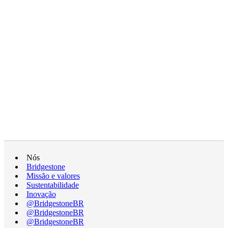
Nós
Bridgestone
Missão e valores
Sustentabilidade
Inovação
@BridgestoneBR
@BridgestoneBR
@BridgestoneBR