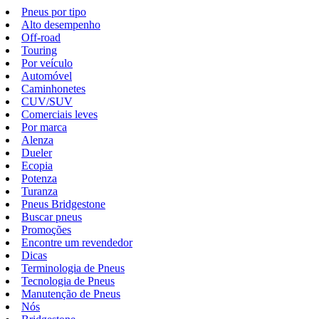
Pneus por tipo
Alto desempenho
Off-road
Touring
Por veículo
Automóvel
Caminhonetes
CUV/SUV
Comerciais leves
Por marca
Alenza
Dueler
Ecopia
Potenza
Turanza
Pneus Bridgestone
Buscar pneus
Promoções
Encontre um revendedor
Dicas
Terminologia de Pneus
Tecnologia de Pneus
Manutenção de Pneus
Nós