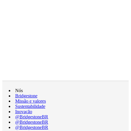
Nós
Bridgestone
Missão e valores
Sustentabilidade
Inovação
@BridgestoneBR
@BridgestoneBR
@BridgestoneBR