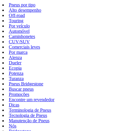
Pneus por tipo
Alto desempenho
Off-road
Touring
Por veículo
Automóvel
Caminhonetes
CUV/SUV
Comerciais leves
Por marca
Alenza
Dueler
Ecopia
Potenza
Turanza
Pneus Bridgestone
Buscar pneus
Promoções
Encontre um revendedor
Dicas
Terminologia de Pneus
Tecnologia de Pneus
Manutenção de Pneus
Nós