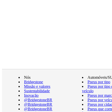
Nós
Automóveis/S
Bridgestone
Pneus por tipo
Missão e valores
Pneus por tipo 
Sustentabilidade
veículo
Inovação
Pneus por marc
@BridgestoneBR
Pneus por veíc
@BridgestoneBR
Pneus por cida
@BridgestoneBR
Pneus que cor