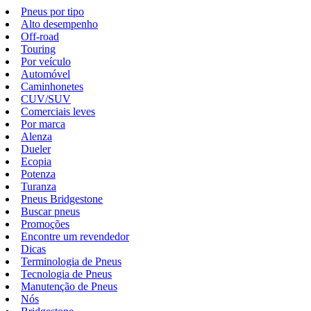
Pneus por tipo
Alto desempenho
Off-road
Touring
Por veículo
Automóvel
Caminhonetes
CUV/SUV
Comerciais leves
Por marca
Alenza
Dueler
Ecopia
Potenza
Turanza
Pneus Bridgestone
Buscar pneus
Promoções
Encontre um revendedor
Dicas
Terminologia de Pneus
Tecnologia de Pneus
Manutenção de Pneus
Nós