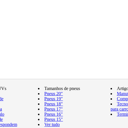
UVs
Tamanhos de pneus
Artig
Pneus 20"
Manut
de
Pneus 19"
Compr
Pneus 18"
Tecno
a
Pneus 17"
para carr
ulo
Pneus 16"
Termi
de
Pneus 15"
respondem
Ver tudo