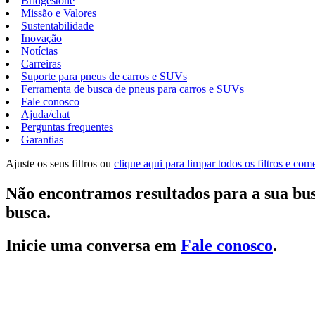
Bridgestone
Missão e Valores
Sustentabilidade
Inovação
Notícias
Carreiras
Suporte para pneus de carros e SUVs
Ferramenta de busca de pneus para carros e SUVs
Fale conosco
Ajuda/chat
Perguntas frequentes
Garantias
Ajuste os seus filtros ou
clique aqui para limpar todos os filtros e co
Não encontramos resultados para a sua bus
busca.
Inicie uma conversa em
Fale conosco
.