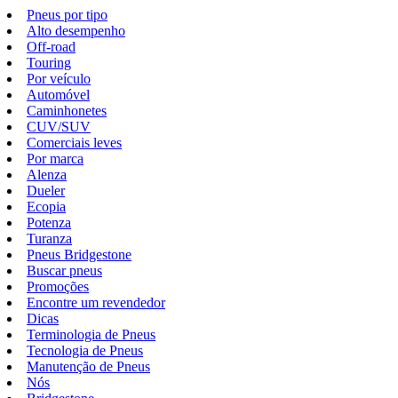
Pneus por tipo
Alto desempenho
Off-road
Touring
Por veículo
Automóvel
Caminhonetes
CUV/SUV
Comerciais leves
Por marca
Alenza
Dueler
Ecopia
Potenza
Turanza
Pneus Bridgestone
Buscar pneus
Promoções
Encontre um revendedor
Dicas
Terminologia de Pneus
Tecnologia de Pneus
Manutenção de Pneus
Nós