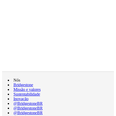
Nós
Bridgestone
Missão e valores
Sustentabilidade
Inovação
@BridgestoneBR
@BridgestoneBR
@BridgestoneBR