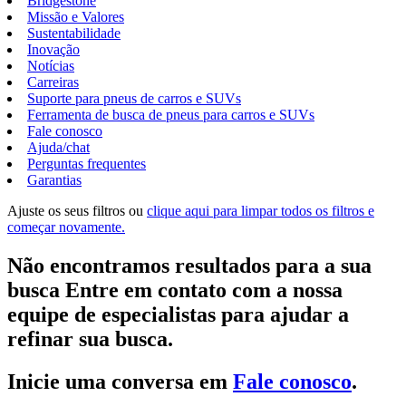
Bridgestone
Missão e Valores
Sustentabilidade
Inovação
Notícias
Carreiras
Suporte para pneus de carros e SUVs
Ferramenta de busca de pneus para carros e SUVs
Fale conosco
Ajuda/chat
Perguntas frequentes
Garantias
Ajuste os seus filtros ou
clique aqui para limpar todos os filtros e
começar novamente.
Não encontramos resultados para a sua
busca Entre em contato com a nossa
equipe de especialistas para ajudar a
refinar sua busca.
Inicie uma conversa em
Fale conosco
.