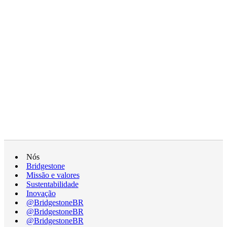
Nós
Bridgestone
Missão e valores
Sustentabilidade
Inovação
@BridgestoneBR
@BridgestoneBR
@BridgestoneBR