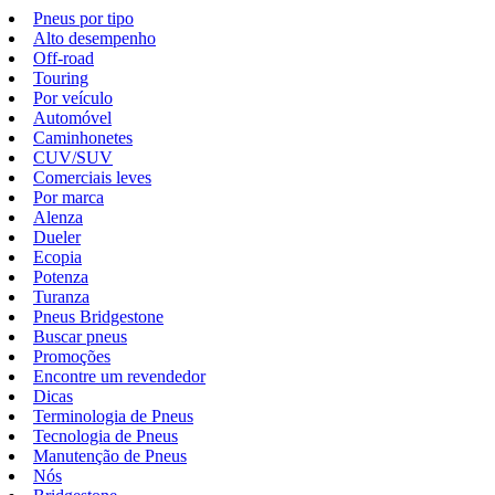
Pneus por tipo
Alto desempenho
Off-road
Touring
Por veículo
Automóvel
Caminhonetes
CUV/SUV
Comerciais leves
Por marca
Alenza
Dueler
Ecopia
Potenza
Turanza
Pneus Bridgestone
Buscar pneus
Promoções
Encontre um revendedor
Dicas
Terminologia de Pneus
Tecnologia de Pneus
Manutenção de Pneus
Nós