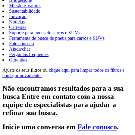
Bridgestone
Missão e Valores
Sustentabilidade
Inovação
Notícias
Carreiras
Suporte para pneus de carros e SUVs
Ferramenta de busca de pneus para carros e SUVs
Fale conosco
Ajuda/chat
Perguntas frequentes
Garantias
Ajuste os seus filtros ou
clique aqui para limpar todos os filtros e
começar novamente.
Não encontramos resultados para a sua
busca Entre em contato com a nossa
equipe de especialistas para ajudar a
refinar sua busca.
Inicie uma conversa em
Fale conosco
.