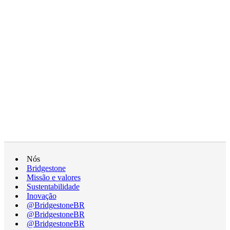
Nós
Bridgestone
Missão e valores
Sustentabilidade
Inovação
@BridgestoneBR
@BridgestoneBR
@BridgestoneBR