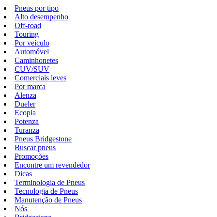
Pneus por tipo
Alto desempenho
Off-road
Touring
Por veículo
Automóvel
Caminhonetes
CUV/SUV
Comerciais leves
Por marca
Alenza
Dueler
Ecopia
Potenza
Turanza
Pneus Bridgestone
Buscar pneus
Promoções
Encontre um revendedor
Dicas
Terminologia de Pneus
Tecnologia de Pneus
Manutenção de Pneus
Nós