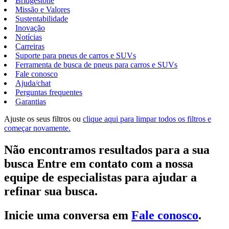
Bridgestone
Missão e Valores
Sustentabilidade
Inovação
Notícias
Carreiras
Suporte para pneus de carros e SUVs
Ferramenta de busca de pneus para carros e SUVs
Fale conosco
Ajuda/chat
Perguntas frequentes
Garantias
Ajuste os seus filtros ou
clique aqui para limpar todos os filtros e
começar novamente.
Não encontramos resultados para a sua
busca Entre em contato com a nossa
equipe de especialistas para ajudar a
refinar sua busca.
Inicie uma conversa em
Fale conosco
.