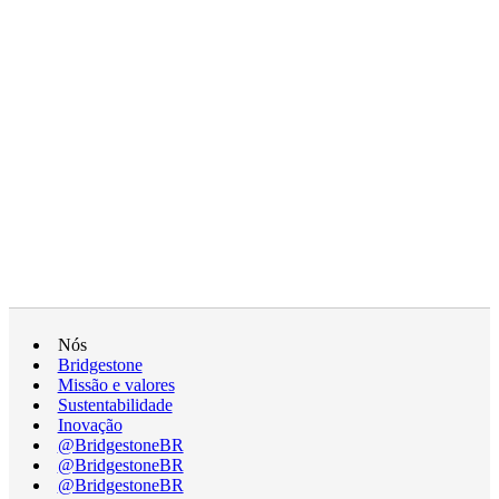
Nós
Bridgestone
Missão e valores
Sustentabilidade
Inovação
@BridgestoneBR
@BridgestoneBR
@BridgestoneBR