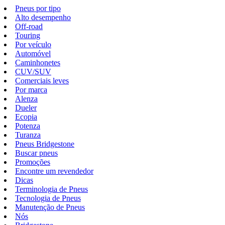
Pneus por tipo
Alto desempenho
Off-road
Touring
Por veículo
Automóvel
Caminhonetes
CUV/SUV
Comerciais leves
Por marca
Alenza
Dueler
Ecopia
Potenza
Turanza
Pneus Bridgestone
Buscar pneus
Promoções
Encontre um revendedor
Dicas
Terminologia de Pneus
Tecnologia de Pneus
Manutenção de Pneus
Nós