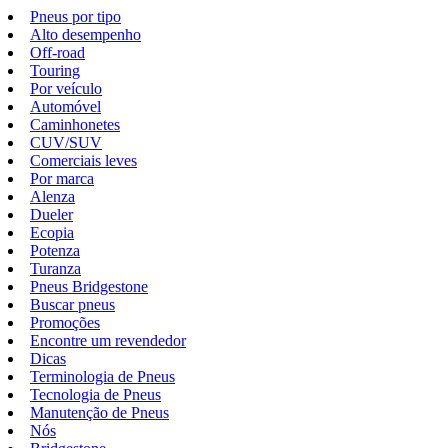
Pneus por tipo
Alto desempenho
Off-road
Touring
Por veículo
Automóvel
Caminhonetes
CUV/SUV
Comerciais leves
Por marca
Alenza
Dueler
Ecopia
Potenza
Turanza
Pneus Bridgestone
Buscar pneus
Promoções
Encontre um revendedor
Dicas
Terminologia de Pneus
Tecnologia de Pneus
Manutenção de Pneus
Nós