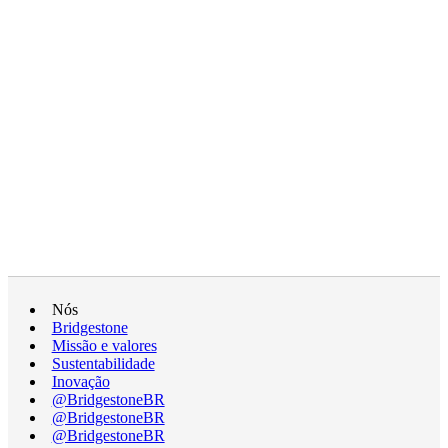
Nós
Bridgestone
Missão e valores
Sustentabilidade
Inovação
@BridgestoneBR
@BridgestoneBR
@BridgestoneBR