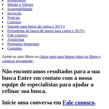
Bridgestone
Missão e Valores
Sustentabilidade
Inovação
Notícias
Carreiras
Suporte para pneus de carros e SUVs
Ferramenta de busca de pneus para carros e SUVs
Fale conosco
Ajuda/chat
Perguntas frequentes
Garantias
Ajuste os seus filtros ou
clique aqui para limpar todos os filtros e
começar novamente.
Não encontramos resultados para a sua
busca Entre em contato com a nossa
equipe de especialistas para ajudar a
refinar sua busca.
Inicie uma conversa em
Fale conosco
.