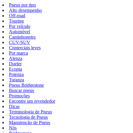
Pneus por tipo
Alto desempenho
Off-road
Touring
Por veículo
Automóvel
Caminhonetes
CUV/SUV
Comerciais leves
Por marca
Alenza
Dueler
Ecopia
Potenza
Turanza
Pneus Bridgestone
Buscar pneus
Promoções
Encontre um revendedor
Dicas
Terminologia de Pneus
Tecnologia de Pneus
Manutenção de Pneus
Nós