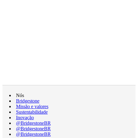
Nós
Bridgestone
Missão e valores
Sustentabilidade
Inovação
@BridgestoneBR
@BridgestoneBR
@BridgestoneBR