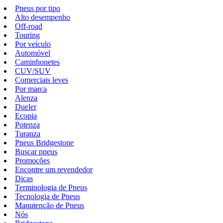
Pneus por tipo
Alto desempenho
Off-road
Touring
Por veículo
Automóvel
Caminhonetes
CUV/SUV
Comerciais leves
Por marca
Alenza
Dueler
Ecopia
Potenza
Turanza
Pneus Bridgestone
Buscar pneus
Promoções
Encontre um revendedor
Dicas
Terminologia de Pneus
Tecnologia de Pneus
Manutenção de Pneus
Nós