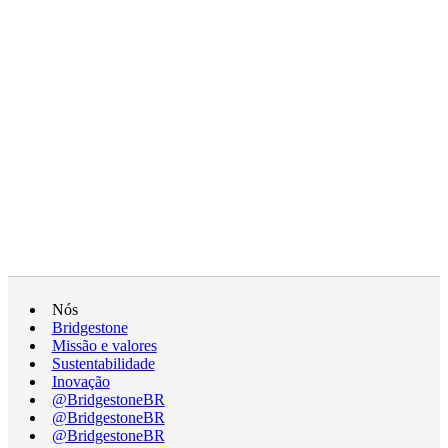
Nós
Bridgestone
Missão e valores
Sustentabilidade
Inovação
@BridgestoneBR
@BridgestoneBR
@BridgestoneBR