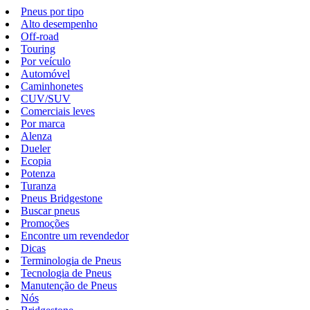
Pneus por tipo
Alto desempenho
Off-road
Touring
Por veículo
Automóvel
Caminhonetes
CUV/SUV
Comerciais leves
Por marca
Alenza
Dueler
Ecopia
Potenza
Turanza
Pneus Bridgestone
Buscar pneus
Promoções
Encontre um revendedor
Dicas
Terminologia de Pneus
Tecnologia de Pneus
Manutenção de Pneus
Nós