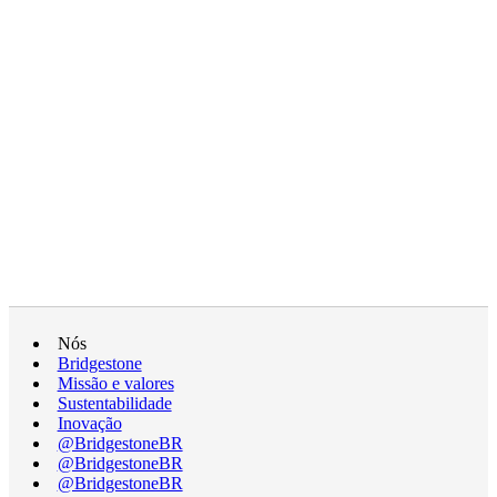
Nós
Bridgestone
Missão e valores
Sustentabilidade
Inovação
@BridgestoneBR
@BridgestoneBR
@BridgestoneBR