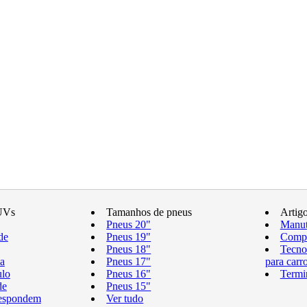
UVs
Tamanhos de pneus
Artig
Pneus 20"
Manut
de
Pneus 19"
Compr
Pneus 18"
Tecno
a
Pneus 17"
para carr
ulo
Pneus 16"
Termi
de
Pneus 15"
respondem
Ver tudo