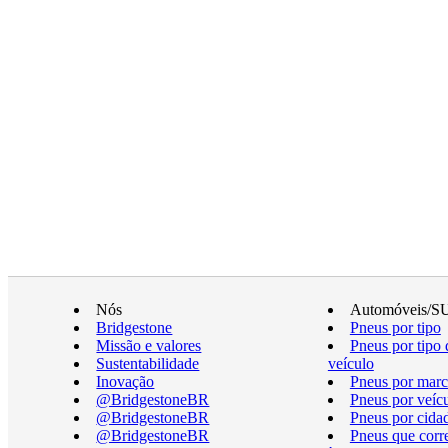
Nós
Automóveis/S
Bridgestone
Pneus por tipo
Missão e valores
Pneus por tipo 
Sustentabilidade
veículo
Inovação
Pneus por marc
@BridgestoneBR
Pneus por veíc
@BridgestoneBR
Pneus por cida
@BridgestoneBR
Pneus que cor