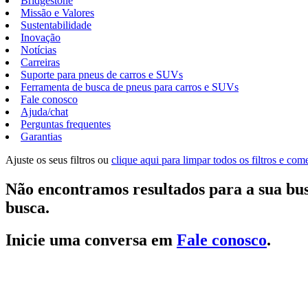
Bridgestone
Missão e Valores
Sustentabilidade
Inovação
Notícias
Carreiras
Suporte para pneus de carros e SUVs
Ferramenta de busca de pneus para carros e SUVs
Fale conosco
Ajuda/chat
Perguntas frequentes
Garantias
Ajuste os seus filtros ou
clique aqui para limpar todos os filtros e co
Não encontramos resultados para a sua bus
busca.
Inicie uma conversa em
Fale conosco
.