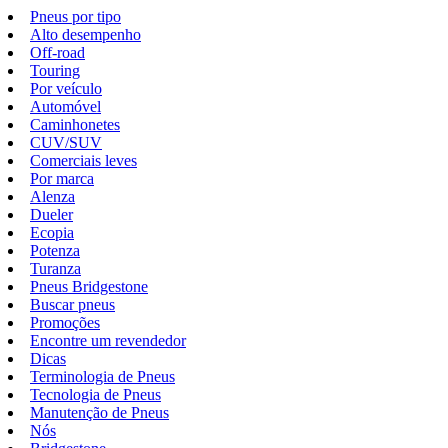
Pneus por tipo
Alto desempenho
Off-road
Touring
Por veículo
Automóvel
Caminhonetes
CUV/SUV
Comerciais leves
Por marca
Alenza
Dueler
Ecopia
Potenza
Turanza
Pneus Bridgestone
Buscar pneus
Promoções
Encontre um revendedor
Dicas
Terminologia de Pneus
Tecnologia de Pneus
Manutenção de Pneus
Nós