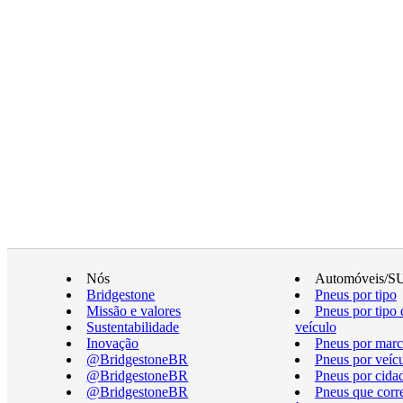
Nós
Automóveis/S
Bridgestone
Pneus por tipo
Missão e valores
Pneus por tipo 
Sustentabilidade
veículo
Inovação
Pneus por marc
@BridgestoneBR
Pneus por veíc
@BridgestoneBR
Pneus por cida
@BridgestoneBR
Pneus que cor