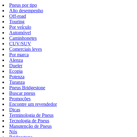
Pneus por tipo
Alto desempenho
Off-road
Touring
Por veículo
Automóvel
Caminhonetes
CUV/SUV
Comerciais leves
Por marca
Alenza
Dueler
Ecopia
Potenza
Turanza
Pneus Bridgestone
Buscar pneus
Promoções
Encontre um revendedor
Dicas
Terminologia de Pneus
Tecnologia de Pneus
Manutenção de Pneus
Nós