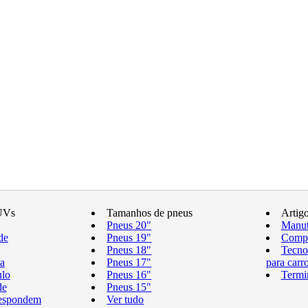
UVs
Tamanhos de pneus
Artig
Pneus 20"
Manut
de
Pneus 19"
Compr
Pneus 18"
Tecno
a
Pneus 17"
para carr
ulo
Pneus 16"
Termi
de
Pneus 15"
respondem
Ver tudo