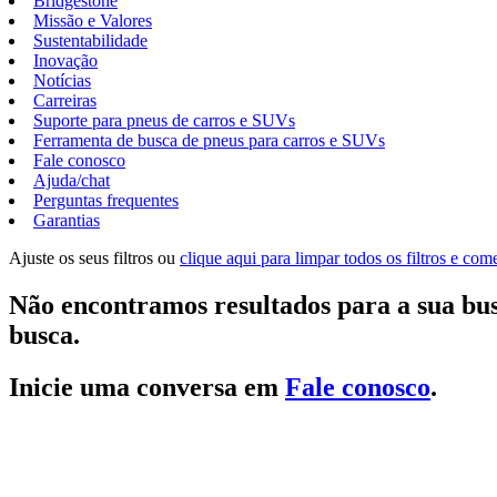
Bridgestone
Missão e Valores
Sustentabilidade
Inovação
Notícias
Carreiras
Suporte para pneus de carros e SUVs
Ferramenta de busca de pneus para carros e SUVs
Fale conosco
Ajuda/chat
Perguntas frequentes
Garantias
Ajuste os seus filtros ou
clique aqui para limpar todos os filtros e co
Não encontramos resultados para a sua bus
busca.
Inicie uma conversa em
Fale conosco
.