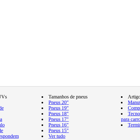
UVs
Tamanhos de pneus
Artig
Pneus 20"
Manut
de
Pneus 19"
Compr
Pneus 18"
Tecno
a
Pneus 17"
para carr
ulo
Pneus 16"
Termi
de
Pneus 15"
respondem
Ver tudo