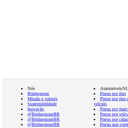
Nós
Automóveis/S
Bridgestone
Pneus por tipo
Missão e valores
Pneus por tipo 
Sustentabilidade
veículo
Inovação
Pneus por marc
@BridgestoneBR
Pneus por veíc
@BridgestoneBR
Pneus por cida
@BridgestoneBR
Pneus que cor