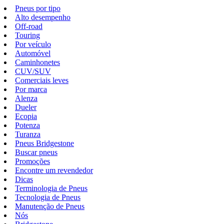
Pneus por tipo
Alto desempenho
Off-road
Touring
Por veículo
Automóvel
Caminhonetes
CUV/SUV
Comerciais leves
Por marca
Alenza
Dueler
Ecopia
Potenza
Turanza
Pneus Bridgestone
Buscar pneus
Promoções
Encontre um revendedor
Dicas
Terminologia de Pneus
Tecnologia de Pneus
Manutenção de Pneus
Nós