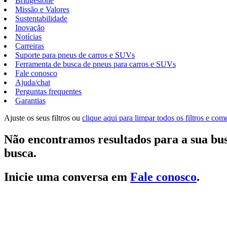
Bridgestone
Missão e Valores
Sustentabilidade
Inovação
Notícias
Carreiras
Suporte para pneus de carros e SUVs
Ferramenta de busca de pneus para carros e SUVs
Fale conosco
Ajuda/chat
Perguntas frequentes
Garantias
Ajuste os seus filtros ou
clique aqui para limpar todos os filtros e co
Não encontramos resultados para a sua bus
busca.
Inicie uma conversa em
Fale conosco
.