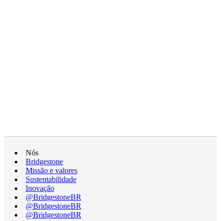
Nós
Bridgestone
Missão e valores
Sustentabilidade
Inovação
@BridgestoneBR
@BridgestoneBR
@BridgestoneBR