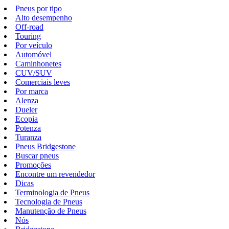
Pneus por tipo
Alto desempenho
Off-road
Touring
Por veículo
Automóvel
Caminhonetes
CUV/SUV
Comerciais leves
Por marca
Alenza
Dueler
Ecopia
Potenza
Turanza
Pneus Bridgestone
Buscar pneus
Promoções
Encontre um revendedor
Dicas
Terminologia de Pneus
Tecnologia de Pneus
Manutenção de Pneus
Nós