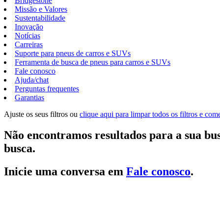
Bridgestone
Missão e Valores
Sustentabilidade
Inovação
Notícias
Carreiras
Suporte para pneus de carros e SUVs
Ferramenta de busca de pneus para carros e SUVs
Fale conosco
Ajuda/chat
Perguntas frequentes
Garantias
Ajuste os seus filtros ou
clique aqui para limpar todos os filtros e co
Não encontramos resultados para a sua bus
busca.
Inicie uma conversa em
Fale conosco
.