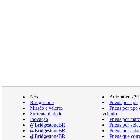
Nós
Automóveis/S
Bridgestone
Pneus por tipo
Missão e valores
Pneus por tipo 
Sustentabilidade
veículo
Inovação
Pneus por marc
@BridgestoneBR
Pneus por veíc
@BridgestoneBR
Pneus por cida
@BridgestoneBR
Pneus que cor