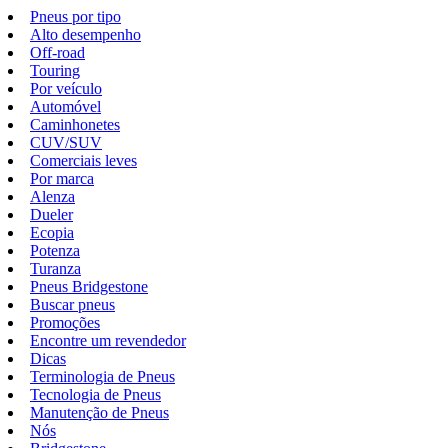
Pneus por tipo
Alto desempenho
Off-road
Touring
Por veículo
Automóvel
Caminhonetes
CUV/SUV
Comerciais leves
Por marca
Alenza
Dueler
Ecopia
Potenza
Turanza
Pneus Bridgestone
Buscar pneus
Promoções
Encontre um revendedor
Dicas
Terminologia de Pneus
Tecnologia de Pneus
Manutenção de Pneus
Nós