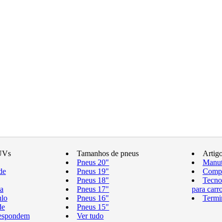
UVs
Tamanhos de pneus
Artig
Pneus 20"
Manut
de
Pneus 19"
Compr
Pneus 18"
Tecno
a
Pneus 17"
para carr
ulo
Pneus 16"
Termi
de
Pneus 15"
respondem
Ver tudo