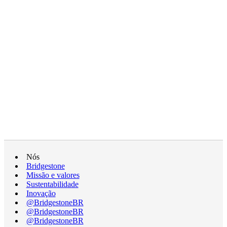
Nós
Bridgestone
Missão e valores
Sustentabilidade
Inovação
@BridgestoneBR
@BridgestoneBR
@BridgestoneBR