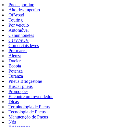
Pneus por tipo
Alto desempenho
Off-road
Touring
Por veículo
Automóvel
Caminhonetes
CUV/SUV
Comerciais leves
Por marca
Alenza
Dueler
Ecopia
Potenza
Turanza
Pneus Bridgestone
Buscar pneus
Promoções
Encontre um revendedor
Dicas
Terminologia de Pneus
Tecnologia de Pneus
Manutenção de Pneus
Nós