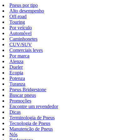
Pneus por tipo
Alto desempenho
Off-road
Touring
Por veículo
Automóvel
Caminhonetes
CUV/SUV
Comerciais leves
Por marca
Alenza
Dueler
Ecopia
Potenza
Turanza
Pneus Bridgestone
Buscar pneus
Promoções
Encontre um revendedor
Dicas
Terminologia de Pneus
Tecnologia de Pneus
Manutenção de Pneus
Nós