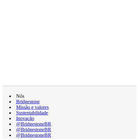
Nós
Bridgestone
Missão e valores
Sustentabilidade
Inovação
@BridgestoneBR
@BridgestoneBR
@BridgestoneBR