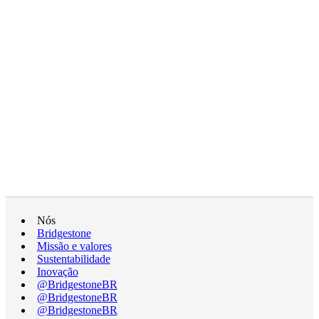
Nós
Bridgestone
Missão e valores
Sustentabilidade
Inovação
@BridgestoneBR
@BridgestoneBR
@BridgestoneBR