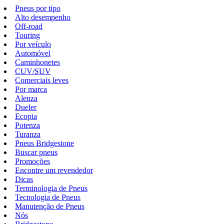
Pneus por tipo
Alto desempenho
Off-road
Touring
Por veículo
Automóvel
Caminhonetes
CUV/SUV
Comerciais leves
Por marca
Alenza
Dueler
Ecopia
Potenza
Turanza
Pneus Bridgestone
Buscar pneus
Promoções
Encontre um revendedor
Dicas
Terminologia de Pneus
Tecnologia de Pneus
Manutenção de Pneus
Nós