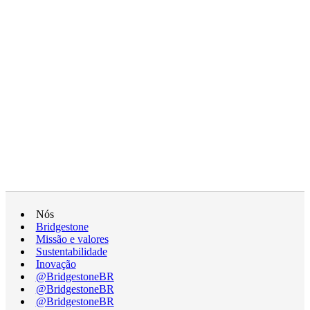
Nós
Bridgestone
Missão e valores
Sustentabilidade
Inovação
@BridgestoneBR
@BridgestoneBR
@BridgestoneBR