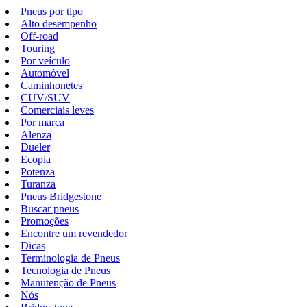
Pneus por tipo
Alto desempenho
Off-road
Touring
Por veículo
Automóvel
Caminhonetes
CUV/SUV
Comerciais leves
Por marca
Alenza
Dueler
Ecopia
Potenza
Turanza
Pneus Bridgestone
Buscar pneus
Promoções
Encontre um revendedor
Dicas
Terminologia de Pneus
Tecnologia de Pneus
Manutenção de Pneus
Nós